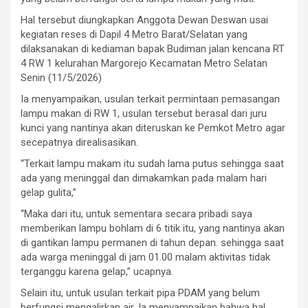
Hal tersebut diungkapkan Anggota Dewan Deswan usai
kegiatan reses di Dapil 4 Metro Barat/Selatan yang
dilaksanakan di kediaman bapak Budiman jalan kencana RT
4 RW 1 kelurahan Margorejo Kecamatan Metro Selatan
Senin (11/5/2026)
Ia menyampaikan, usulan terkait permintaan pemasangan
lampu makan di RW 1, usulan tersebut berasal dari juru
kunci yang nantinya akan diteruskan ke Pemkot Metro agar
secepatnya direalisasikan.
“Terkait lampu makam itu sudah lama putus sehingga saat
ada yang meninggal dan dimakamkan pada malam hari
gelap gulita,”
“Maka dari itu, untuk sementara secara pribadi saya
memberikan lampu bohlam di 6 titik itu, yang nantinya akan
di gantikan lampu permanen di tahun depan. sehingga saat
ada warga meninggal di jam 01.00 malam aktivitas tidak
terganggu karena gelap,” ucapnya.
Selain itu, untuk usulan terkait pipa PDAM yang belum
berfungsi mengalirkan air. Ia menyampaikan bahwa hal