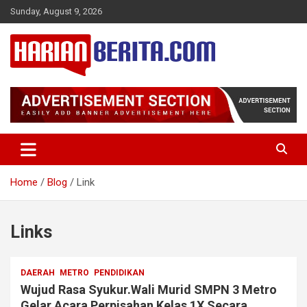
Skip
Sunday, August 9, 2026
to
content
Harian Berita Terkini
Harian Berita
Home
Blog
Link
Links
DAERAH
METRO
PENDIDIKAN
Wujud Rasa Syukur.Wali Murid SMPN 3 Metro
Gelar Acara Perpisahan Kelas 1X Secara