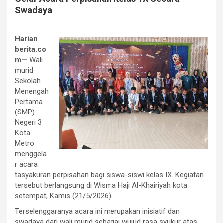
Swadaya
Harian
berita.co
m—
Wali
murid
Sekolah
Menengah
Pertama
(SMP)
Negeri 3
Kota
Metro
menggela
r acara
tasyakuran perpisahan bagi siswa-siswi kelas IX. Kegiatan
tersebut berlangsung di Wisma Haji Al-Khairiyah kota
setempat, Kamis (21/5/2026).
Terselenggaranya acara ini merupakan inisiatif dan
swadaya dari wali murid sebagai wujud rasa syukur atas