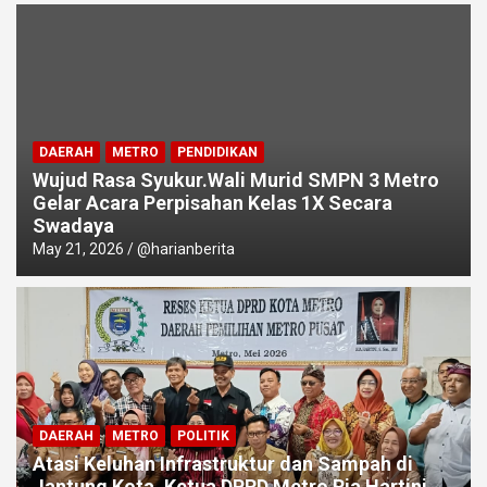
DAERAH
METRO
PENDIDIKAN
Wujud Rasa Syukur.Wali Murid SMPN 3 Metro
Gelar Acara Perpisahan Kelas 1X Secara
Swadaya
May 21, 2026
@harianberita
DAERAH
METRO
POLITIK
Atasi Keluhan Infrastruktur dan Sampah di
Jantung Kota, Ketua DPRD Metro Ria Hartini