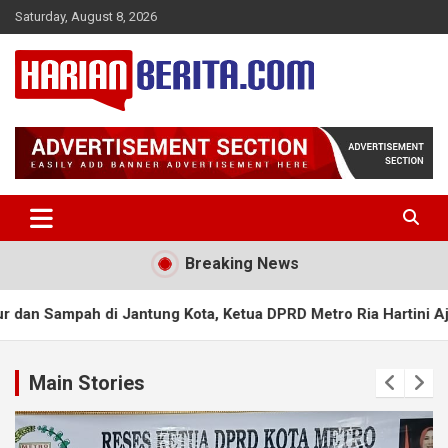
Skip
Saturday, August 8, 2026
to
content
Harian Berita Terkini
Harian Berita
Breaking News
pah di Jantung Kota, Ketua DPRD Metro Ria Hartini Ajak Warga K
Main Stories