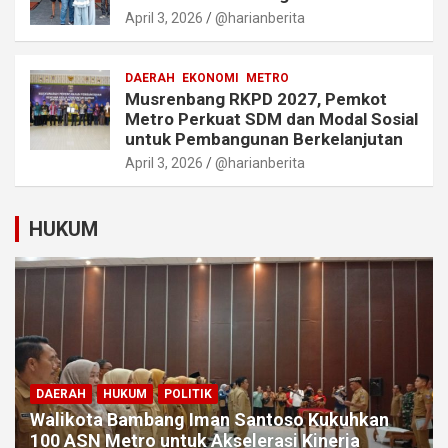
April 3, 2026
@harianberita
DAERAH
EKONOMI
METRO
Musrenbang RKPD 2027, Pemkot
Metro Perkuat SDM dan Modal Sosial
untuk Pembangunan Berkelanjutan
April 3, 2026
@harianberita
HUKUM
DAERAH
HUKUM
POLITIK
Walikota Bambang Iman Santoso Kukuhkan
100 ASN Metro untuk Akselerasi Kinerja