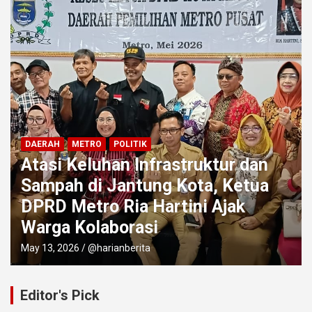
DAERAH
METRO
POLITIK
‎Anggota DPRD Metro Efril Dorong
Pemkot Inovasi Hadapi
Keterbatasan Fiskal
May 12, 2026
@harianberita
Editor's Pick