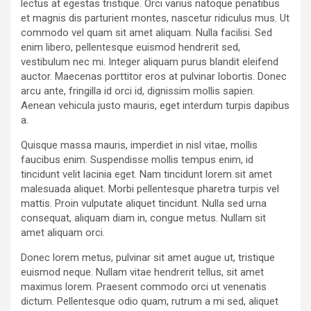
lectus at egestas tristique. Orci varius natoque penatibus
et magnis dis parturient montes, nascetur ridiculus mus. Ut
commodo vel quam sit amet aliquam. Nulla facilisi. Sed
enim libero, pellentesque euismod hendrerit sed,
vestibulum nec mi. Integer aliquam purus blandit eleifend
auctor. Maecenas porttitor eros at pulvinar lobortis. Donec
arcu ante, fringilla id orci id, dignissim mollis sapien.
Aenean vehicula justo mauris, eget interdum turpis dapibus
a.
Quisque massa mauris, imperdiet in nisl vitae, mollis
faucibus enim. Suspendisse mollis tempus enim, id
tincidunt velit lacinia eget. Nam tincidunt lorem sit amet
malesuada aliquet. Morbi pellentesque pharetra turpis vel
mattis. Proin vulputate aliquet tincidunt. Nulla sed urna
consequat, aliquam diam in, congue metus. Nullam sit
amet aliquam orci.
Donec lorem metus, pulvinar sit amet augue ut, tristique
euismod neque. Nullam vitae hendrerit tellus, sit amet
maximus lorem. Praesent commodo orci ut venenatis
dictum. Pellentesque odio quam, rutrum a mi sed, aliquet