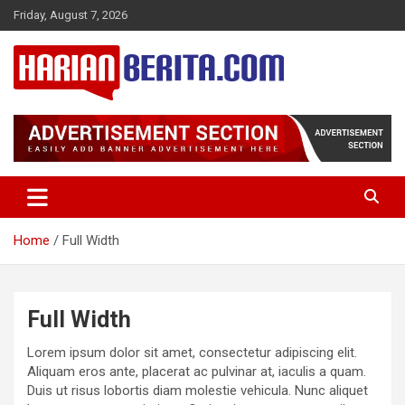
Skip
Friday, August 7, 2026
to
content
Harian Berita Terkini
Harian Berita
Home
Full Width
Full Width
Lorem ipsum dolor sit amet, consectetur adipiscing elit.
Aliquam eros ante, placerat ac pulvinar at, iaculis a quam.
Duis ut risus lobortis diam molestie vehicula. Nunc aliquet